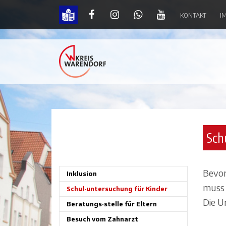
KONTAKT
I
Schul·untersuchung für Kinder | Krei
Sch
Bevor
Inklusion
muss 
Schul·untersuchung für Kinder
Die U
Beratungs·stelle für Eltern
Besuch vom Zahnarzt