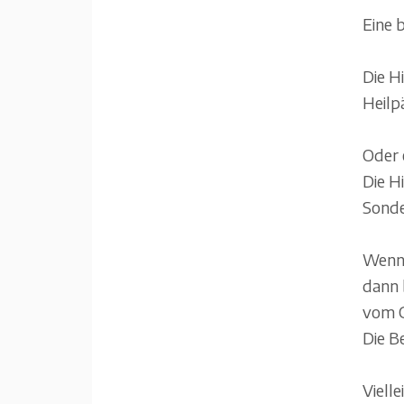
Eine b
Die H
Heilp
Oder 
Die H
Sonde
Wenn 
dann 
vom G
Die B
Viell