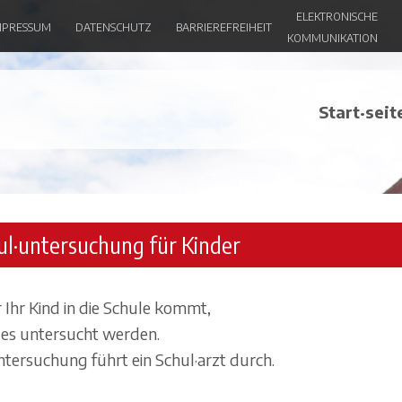
ELEKTRONISCHE
MPRESSUM
DATENSCHUTZ
BARRIEREFREIHEIT
s Warendorf
KOMMUNIKATION
Start·seit
ul·untersuchung für Kinder
 Ihr Kind in die Schule kommt,
es untersucht werden.
ntersuchung führt ein Schul·arzt durch.