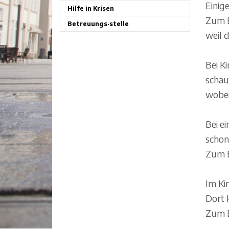
Einig
Hilfe in Krisen
Zum B
Betreuungs·stelle
weil 
Bei K
schau
wobei
Bei e
schon
Zum B
Im Ki
Dort k
Zum B