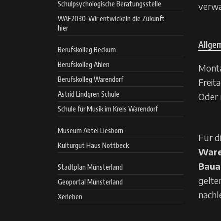
Schulpsychologische Beratungsstelle
verwa
WAF2030-Wir entwickeln die Zukunft
hier
Allge
Berufskolleg Beckum
Berufskolleg Ahlen
Monta
Berufskolleg Warendorf
Freita
Astrid Lindgren Schule
Oder 
Schule für Musik im Kreis Warendorf
Museum Abtei Liesborn
Für d
Kulturgut Haus Nottbeck
Ware
Baua
Stadtplan Münsterland
gelte
Geoportal Münsterland
nachl
Xerleben