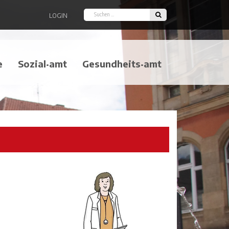
LOGIN
e
Sozial·amt
Gesundheits·amt